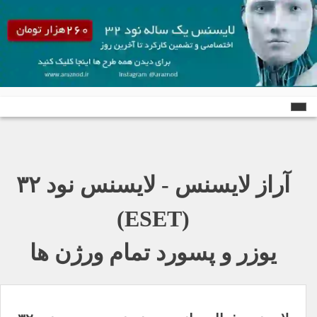
Ski
t
conten
آراز لایسنس - لایسنس نود ٣٢
(ESET)
یوزر و پسورد تمام ورژن ها
راهبری