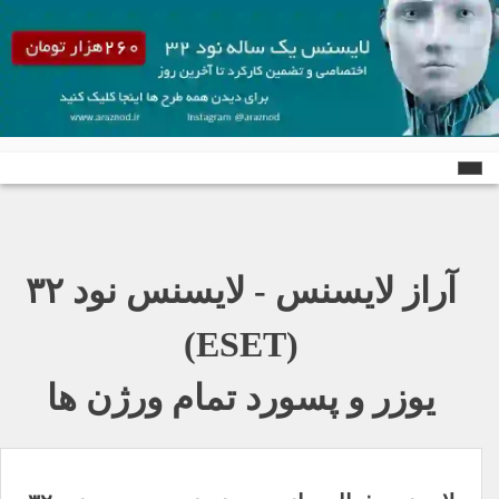
Ski
t
conten
آراز لایسنس - لایسنس نود ٣٢
(ESET)
یوزر و پسورد تمام ورژن ها
راهبری