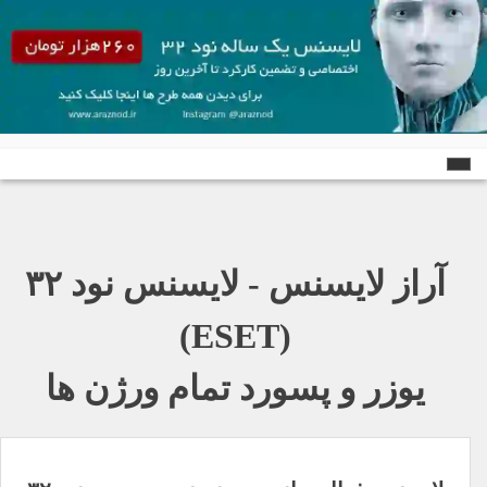
Ski
t
conten
آراز لایسنس - لایسنس نود ٣٢
(ESET)
یوزر و پسورد تمام ورژن ها
راهبری