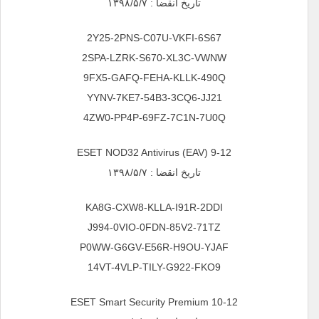
تاریخ انقضا : ۱۳۹۸/۵/۷
2Y25-2PNS-C07U-VKFI-6S67
2SPA-LZRK-S670-XL3C-VWNW
9FX5-GAFQ-FEHA-KLLK-490Q
YYNV-7KE7-54B3-3CQ6-JJ21
4ZW0-PP4P-69FZ-7C1N-7U0Q
ESET NOD32 Antivirus (EAV) 9-12
تاریخ انقضا : ۱۳۹۸/۵/۷
KA8G-CXW8-KLLA-I91R-2DDI
J994-0VIO-0FDN-85V2-71TZ
P0WW-G6GV-E56R-H9OU-YJAF
14VT-4VLP-TILY-G922-FKO9
ESET Smart Security Premium 10-12