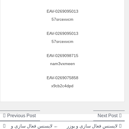
EAV-0269095013
57srcexvcm
EAV-0269095013
57srcexvcm
EAV-0269098715
nam3vxmeen
EAV-0269075858
x9cb2c4dpd
راهبری
راهبری
ious
Next
Previous Post
Next Post
post:
post:
نوشته
نوشته
لایسنس فعال سازی و یوزر
← لایسنس فعال سازی و