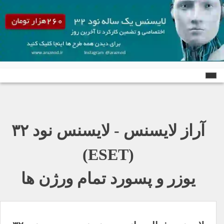
Ski
t
conten
آراز لایسنس - لایسنس نود ٣٢
(ESET)
یوزر و پسورد تمام ورژن ها
راهبری