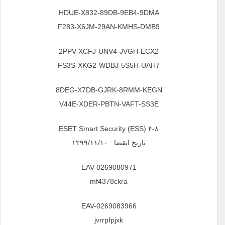
HDUE-X832-89DB-9EB4-9DMA
F283-X6JM-29AN-KMHS-DMB9
2PPV-XCFJ-UNV4-JVGH-ECX2
FS3S-XKG2-WDBJ-5S5H-UAH7
8DEG-X7DB-GJRK-8RMM-KEGN
V44E-XDER-PBTN-VAFT-SS3E
ESET Smart Security (ESS) ۴-۸
تاریخ انقضا : ۱۳۹۹/۱۱/۱۰
EAV-0269080971
mf4378ckra
EAV-0269083966
jvrrpfpjxk