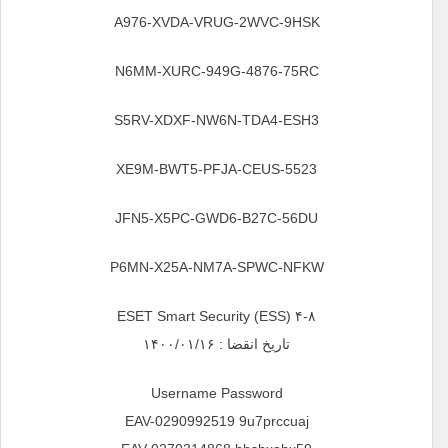
A976-XVDA-VRUG-2WVC-9HSK
N6MM-XURC-949G-4876-75RC
S5RV-XDXF-NW6N-TDA4-ESH3
5523-XE9M-BWT5-PFJA-CEUS
JFN5-X5PC-GWD6-B27C-56DU
P6MN-X25A-NM7A-SPWC-NFKW
ESET Smart Security (ESS) ۴-۸
تاریخ انقضا : ۱۴۰۰/۰۱/۱۶
Username Password
EAV-0290992519 9u7prccuaj