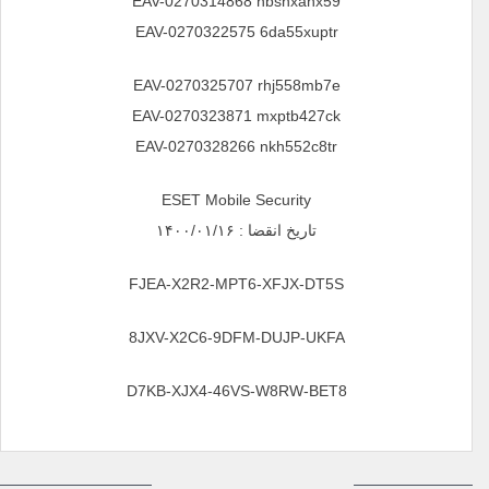
EAV-0270314868 hbshxahx59
EAV-0270322575 6da55xuptr
EAV-0270325707 rhj558mb7e
EAV-0270323871 mxptb427ck
EAV-0270328266 nkh552c8tr
ESET Mobile Security
تاریخ انقضا : ۱۴۰۰/۰۱/۱۶
FJEA-X2R2-MPT6-XFJX-DT5S
8JXV-X2C6-9DFM-DUJP-UKFA
D7KB-XJX4-46VS-W8RW-BET8