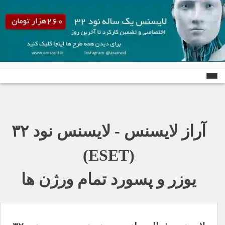
Ski
t
conten
آراز لایسنس - لایسنس نود ٣٢
(ESET)
یوزر و پسورد تمام ورژن ها
راهبری