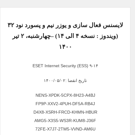
لایسنس فعال سازی و یوزر نیم و پسورد نود ۳۲
(ویندوز : نسخه ۴ الی ۱۴) –چهارشنبه، ۲ تیر
۱۴۰۰
ESET Internet Security (ESS) ۹-۱۴
تاریخ انقضا :۱۴۰۰/۰۵/۰۲
NENS-XPDK-5CPX-8H23-A4BJ
FP9P-XXV2-4PUH-DF5A-RB4J
D4X8-XSRH-FRCD-KHMN-HBUR
AMG5-X3S5-WS3R-KUM8-J36F
72FE-X7J7-2TM5-VVND-AM6U