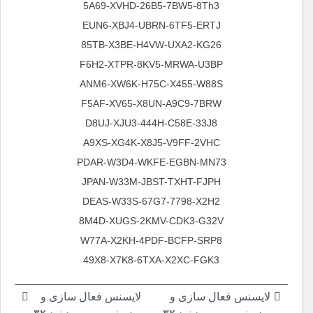
5A69-XVHD-26B5-7BW5-8Th3
EUN6-XBJ4-UBRN-6TF5-ERTJ
85ТВ-X3BE-H4VW-UXA2-KG26
F6H2-XTPR-8KV5-MRWA-U3BP
ANM6-XW6K-H75C-X455-W88S
F5AF-XV65-X8UN-A9C9-7BRW
D8UJ-XJU3-444H-C58E-33J8
A9XS-XG4K-X8J5-V9FF-2VHC
PDAR-W3D4-WKFE-EGBN-MN73
JPAN-W33M-JBST-TXHT-FJPH
DEAS-W33S-67G7-7798-X2H2
8M4D-XUGS-2KMV-CDK3-G32V
W77A-X2KH-4PDF-BCFP-SRP8
49X8-X7K8-6TXA-X2XC-FGK3
راهبری
لایسنس فعال سازی و
لایسنس فعال سازی و