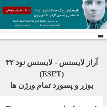
Ski
t
conten
آراز لایسنس - لایسنس نود ٣٢
(ESET)
یوزر و پسورد تمام ورژن ها
راهبری