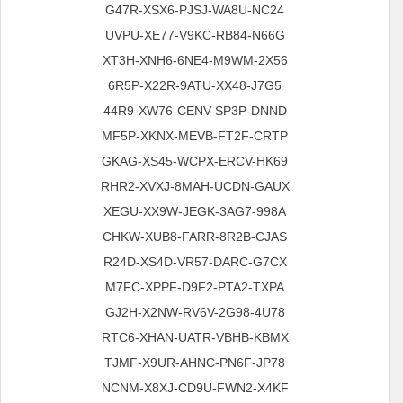
G47R-XSX6-PJSJ-WA8U-NC24
UVPU-XE77-V9KC-RB84-N66G
XT3H-XNH6-6NE4-M9WM-2X56
6R5P-X22R-9ATU-XX48-J7G5
44R9-XW76-CENV-SP3P-DNND
MF5P-XKNX-MEVB-FT2F-CRTP
GKAG-XS45-WCPX-ERCV-HK69
RHR2-XVXJ-8MAH-UCDN-GAUX
XEGU-XX9W-JEGK-3AG7-998A
CHKW-XUB8-FARR-8R2B-CJAS
R24D-XS4D-VR57-DARC-G7CX
M7FC-XPPF-D9F2-PTA2-TXPA
GJ2H-X2NW-RV6V-2G98-4U78
RTC6-XHAN-UATR-VBHB-KBMX
TJMF-X9UR-AHNC-PN6F-JP78
NCNM-X8XJ-CD9U-FWN2-X4KF