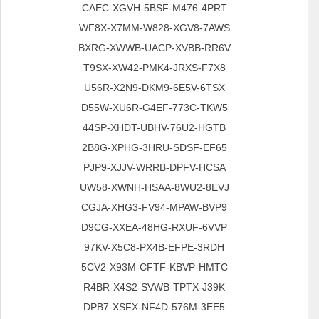
CAEC-XGVH-5BSF-M476-4PRT
WF8X-X7MM-W828-XGV8-7AWS
BXRG-XWWB-UACP-XVBB-RR6V
T9SX-XW42-PMK4-JRXS-F7X8
U56R-X2N9-DKM9-6E5V-6TSX
D55W-XU6R-G4EF-773C-TKW5
44SP-XHDT-UBHV-76U2-HGTB
2B8G-XPHG-3HRU-SDSF-EF65
PJP9-XJJV-WRRB-DPFV-HCSA
UW58-XWNH-HSAA-8WU2-8EVJ
CGJA-XHG3-FV94-MPAW-BVP9
D9CG-XXEA-48HG-RXUF-6VVP
97KV-X5C8-PX4B-EFPE-3RDH
5CV2-X93M-CFTF-KBVP-HMTC
R4BR-X4S2-SVWB-TPTX-J39K
DPB7-XSFX-NF4D-576M-3EE5