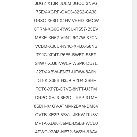
JDG2-XTJR-JUEM-JGCC-3NVG
75EV-XGRF-GXC6-82S2-CA38
GBXC-X68D-X4HV-VHHD-XMCW
6TRM-XG6G-RW5U-RS57-B9EV
MBXE-XN62-V9NT-9G7W-37CN
VCBM-X38U-R94C-XPBX-S8NS
T9JC-XF4T-P6E5-BWEF-53EP
S4W7-XJJ8-VWEV-WSPK-DU7E
J2TV-XBVA-EN77-UFAW-8A6N
DT8K-X35B-H3J9-R2D4-3SHF
FCT6-XP7B-D7VE-8NTT-U3TM
DRPC-XHJ3-8E2D-TRPP-3TMH
8SDH-X4GV-ATMM-2BXM-DM6V
GVTB-XE2P-5SVU-JKKW-RU5V
MPTA-XD96-36ME-DSB8-WCDJ
4PWG-XV48-NE72-6W2H-9AAV