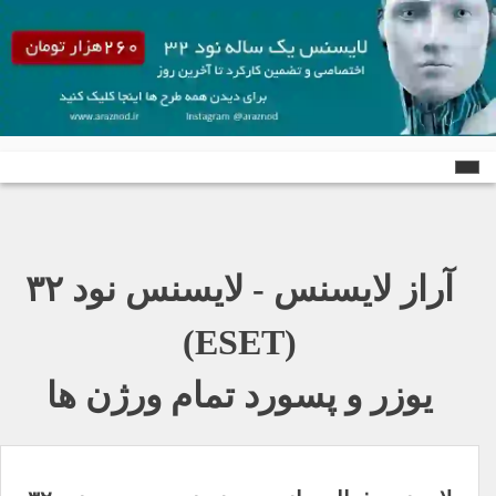
Ski
t
conten
آراز لایسنس - لایسنس نود ٣٢
(ESET)
یوزر و پسورد تمام ورژن ها
راهبری