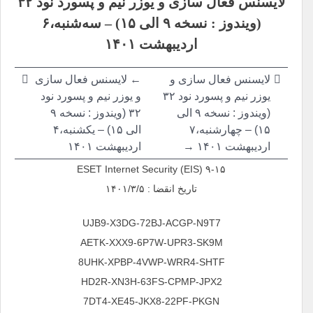
لایسنس فعال سازی و یوزر نیم و پسورد نود ۳۲
نوشته
(ویندوز : نسخه ۹ الی ۱۵) – سه‌شنبه،۶
اردیبهشت ۱۴۰۱
لایسنس فعال سازی و
← لایسنس فعال سازی
یوزر نیم و پسورد نود ۳۲
و یوزر نیم و پسورد نود
(ویندوز : نسخه ۹ الی
۳۲ (ویندوز : نسخه ۹
۱۵) – چهارشنبه،۷
الی ۱۵) – یکشنبه،۴
اردیبهشت ۱۴۰۱ →
اردیبهشت ۱۴۰۱
ESET Internet Security (EIS) ۹-۱۵
تاریخ انقضا : ۱۴۰۱/۳/۵
UJB9-X3DG-72BJ-ACGP-N9T7
AETK-XXX9-6P7W-UPR3-SK9M
8UHK-XPBP-4VWP-WRR4-SHTF
HD2R-XN3H-63FS-CPMP-JPX2
7DT4-XE45-JKX8-22PF-PKGN