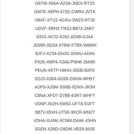
G87W-X66A-A2SA-JNEX-RT33
GM7K-XKPH-472E-CWRV-JVTK
VBXF-XTU2-4GXU-3W23-RTJ6
UDVF-XRH3-TNSJ-B873-JAR7
833S-X67D-8J92-42NB-GJ4A
JDWR-XDS4-978W-F7BX-W8MH
BJFJ-X2S4-ENJG-3SWU-44XN
PX26-XMP4-XJA6-PNHK-2MAR
PEUN-X5TP-H8HU-35EB-B2F6
5DJ3-X384-6G58-2WXA-WH5T
4UPS-XJSM-3SNB-XDNX-JR3H
C8NA-XFD7-D7B8-63R7-MHFT
VDNP-X62H-KM92-UFT8-5VFT
9B7V-X5VH-UT5K-9KCR-MN27
VDHA-XU4M-XCNM-D4A6-43HN
3GEN-XJND-G8DM-VR29-89JE