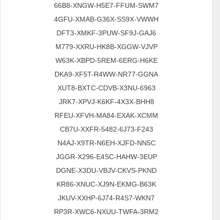
66B8-XNGW-H5E7-FFUM-SWM7
4GFU-XMAB-G36X-SS9X-VWWH
DFT3-XMKF-3PUW-SF9J-GAJ6
M779-XXRU-HK8B-XGGW-VJVP
W63K-XBPD-5REM-6ERG-H6KE
DKA9-XF5T-R4WW-NR77-GGNA
6963-XUT8-BXTC-CDVB-X3NU
JRK7-XPVJ-K6KF-4X3X-BHH8
RFEU-XFVH-MA84-EXAK-XCMM
CB7U-XXFR-5482-6J73-F243
N4AJ-X9TR-N6EH-XJFD-NN5C
JGGR-X296-E4SC-HAHW-3EUP
DGNE-X3DU-VBJV-CKVS-PKND
KR86-XNUC-XJ9N-EKMG-B63K
JKUV-XXHP-6J74-R4S7-WKN7
RP3R-XWC6-NXUU-TWFA-3RM2