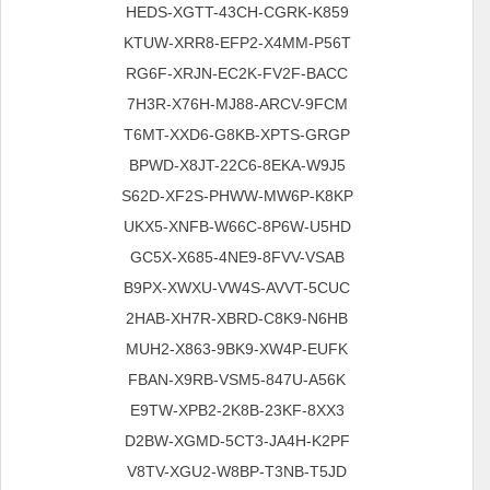
HEDS-XGTT-43CH-CGRK-K859
KTUW-XRR8-EFP2-X4MM-P56T
RG6F-XRJN-EC2K-FV2F-BACC
7H3R-X76H-MJ88-ARCV-9FCM
T6MT-XXD6-G8KB-XPTS-GRGP
BPWD-X8JT-22C6-8EKA-W9J5
S62D-XF2S-PHWW-MW6P-K8KP
UKX5-XNFB-W66C-8P6W-U5HD
GC5X-X685-4NE9-8FVV-VSAB
B9PX-XWXU-VW4S-AVVT-5CUC
2HAB-XH7R-XBRD-C8K9-N6HB
MUH2-X863-9BK9-XW4P-EUFK
FBAN-X9RB-VSM5-847U-A56K
E9TW-XPB2-2K8B-23KF-8XX3
D2BW-XGMD-5CT3-JA4H-K2PF
V8TV-XGU2-W8BP-T3NB-T5JD