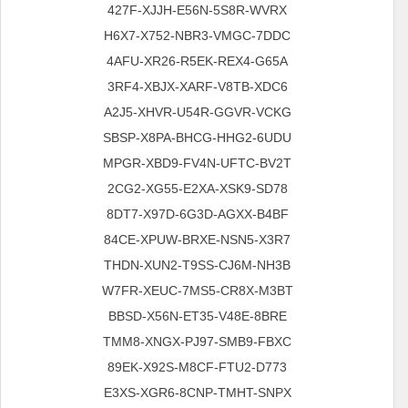
427F-XJJH-E56N-5S8R-WVRX
H6X7-X752-NBR3-VMGC-7DDC
4AFU-XR26-R5EK-REX4-G65A
3RF4-XBJX-XARF-V8TB-XDC6
A2J5-XHVR-U54R-GGVR-VCKG
SBSP-X8PA-BHCG-HHG2-6UDU
MPGR-XBD9-FV4N-UFTC-BV2T
2CG2-XG55-E2XA-XSK9-SD78
8DT7-X97D-6G3D-AGXX-B4BF
84CE-XPUW-BRXE-NSN5-X3R7
THDN-XUN2-T9SS-CJ6M-NH3B
W7FR-XEUC-7MS5-CR8X-M3BT
BBSD-X56N-ET35-V48E-8BRE
TMM8-XNGX-PJ97-SMB9-FBXC
89EK-X92S-M8CF-FTU2-D773
E3XS-XGR6-8CNP-TMHT-SNPX