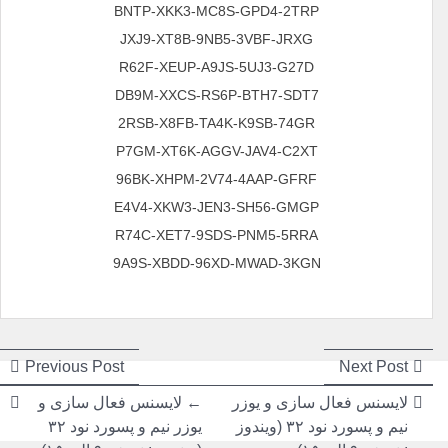
BNTP-XKK3-MC8S-GPD4-2TRP
JXJ9-XT8B-9NB5-3VBF-JRXG
R62F-XEUP-A9JS-5UJ3-G27D
DB9M-XXCS-RS6P-BTH7-SDT7
2RSB-X8FB-TA4K-K9SB-74GR
P7GM-XT6K-AGGV-JAV4-C2XT
96BK-XHPM-2V74-4AAP-GFRF
E4V4-XKW3-JEN3-SH56-GMGP
R74C-XET7-9SDS-PNM5-5RRA
9A9S-XBDD-96XD-MWAD-3KGN
راهبری
راهبری
ious
Next
Previous Post
Next Post
post:
post:
نوشته
نوشته
لایسنس فعال سازی و یوزر
← لایسنس فعال سازی و
نیم و پسورد نود ۳۲ (ویندوز
یوزر نیم و پسورد نود ۳۲