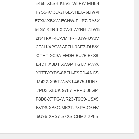
E468-X8SH-KEV3-W8FW-MHE4
P7S5-X43D-2P6E-9HEG-6DWM
E7XK-XBXW-ECNW-FUP7-RA8X
56S7-XERB-XDW6-W2RH-73WB
2N4H-XF4C-VM4F-FBJW-UV3V
2F3H-XP9W-AF7H-9AE7-DUVX
GTHT-XC9A-EEDH-BU76-64X8
E4DT-XBDT-XAGP-TGU7-P7AX
X9TT-XXDS-8BPU-ESFD-ANG5
M422-X95T-W5SJ-4675-URN7
7PD3-XEUK-9787-RFPU-J8GP
F8D8-XTFG-WR23-T6C9-USX9
BVD6-XB5C-MK2T-P8PE-G6HV
6U96-XRS7-S7XS-CHM2-2P85