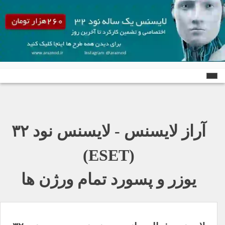
Ski
t
conten
آراز لایسنس - لایسنس نود ٣٢
(ESET)
یوزر و پسورد تمام ورژن ها
راهبری