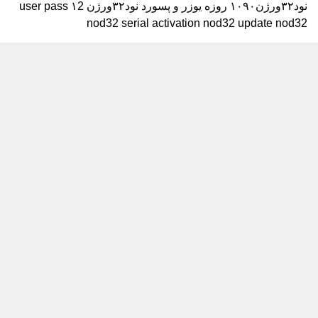
نود۳۲ورژن۱۰۹۰ روزه
یوزر و پسورد نود۳۲ورژن ۱2
user pass
nod32 serial activation nod32 update nod32