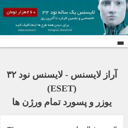
Ski
t
conten
آراز لایسنس - لایسنس نود ٣٢
(ESET)
یوزر و پسورد تمام ورژن ها
راهبری