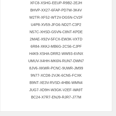
XFC8-XSHG-EEUP-R9B2-2EJH
BHVP-XX27-6FAP-PD7W-3K4V
W2TR-XF52-WT2V-DG5N-CV2F
U4P8-XV59-JFG6-ND2T-C3P2
N57C-XHSD-G5VN-C8NT-KPDE
2MAE-X92V-5FCX-EW3K-VXTD
6R84-XKKJ-MB6G-2CS6-CJPF
H4K9-XSHA-DRR2-WW93-6VNX
UMUV-X4HH-MK6N-RUN7-DWN7
8JV6-XKWR-PCNC-9UWR-JM99
9N77-XCD8-2VJK-6CN5-FCXK
B9NT-XE3V-RVSD-4HB6-WMN4
JUG7-XD9H-W3GK-V2EF-WA9T
BC24-X7R7-ENJ9-RJR7-J77M