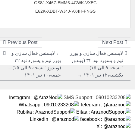
GS8J-X467-BMM6-4GWK-VXEG
E62K-XDBT-WJ4J-VX4H-FNGS
راهبری
راهبری
ious
Next
Previous Post
Next Post
post:
post:
نوشته
نوشته
لایسنس فعال سازی و یوزر
← لایسنس فعال سازی و
نیم و پسورد نود ۳۲ (ویندوز
یوزر نیم و پسورد نود ۳۲
: نسخه ۹ الی ۱۵) –
(ویندوز : نسخه ۹ الی ۱۵) –
یکشنبه،۱۲ تیر ۱۴۰۱ →
جمعه،۱۰ تیر ۱۴۰۱