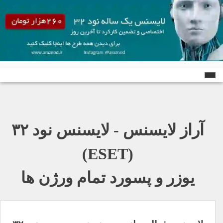
Ski
t
conten
آراز لایسنس - لایسنس نود ٣٢
(ESET)
یوزر و پسورد تمام ورژن ها
راهبری