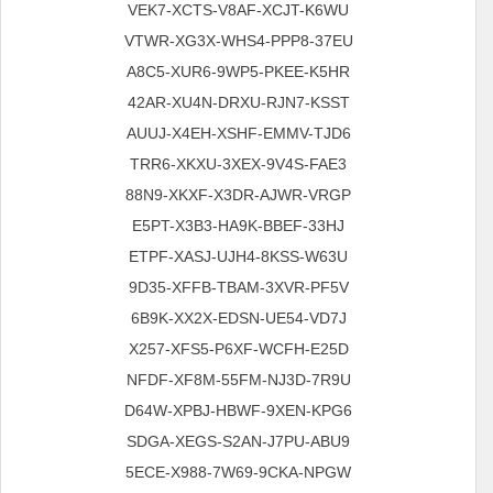
VEK7-XCTS-V8AF-XCJT-K6WU
VTWR-XG3X-WHS4-PPP8-37EU
A8C5-XUR6-9WP5-PKEE-K5HR
42AR-XU4N-DRXU-RJN7-KSST
AUUJ-X4EH-XSHF-EMMV-TJD6
TRR6-XKXU-3XEX-9V4S-FAE3
88N9-XKXF-X3DR-AJWR-VRGP
E5PT-X3B3-HA9K-BBEF-33HJ
ETPF-XASJ-UJH4-8KSS-W63U
9D35-XFFB-TBAM-3XVR-PF5V
6B9K-XX2X-EDSN-UE54-VD7J
X257-XFS5-P6XF-WCFH-E25D
NFDF-XF8M-55FM-NJ3D-7R9U
D64W-XPBJ-HBWF-9XEN-KPG6
SDGA-XEGS-S2AN-J7PU-ABU9
5ECE-X988-7W69-9CKA-NPGW