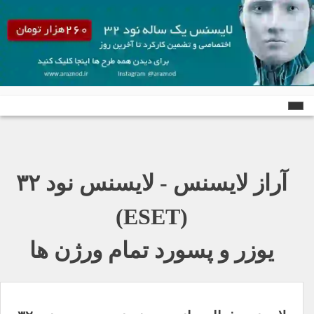
Ski
t
conten
آراز لایسنس - لایسنس نود ٣٢
(ESET)
یوزر و پسورد تمام ورژن ها
راهبری