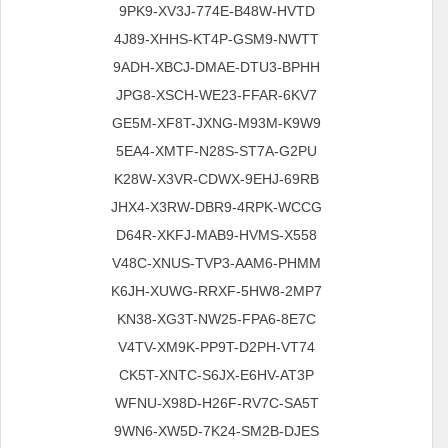
9PK9-XV3J-774E-B48W-HVTD
4J89-XHHS-KT4P-GSM9-NWTT
9ADH-XBCJ-DMAE-DTU3-BPHH
JPG8-XSCH-WE23-FFAR-6KV7
GE5M-XF8T-JXNG-M93M-K9W9
5EA4-XMTF-N28S-ST7A-G2PU
K28W-X3VR-CDWX-9EHJ-69RB
JHX4-X3RW-DBR9-4RPK-WCCG
D64R-XKFJ-MAB9-HVMS-X558
V48C-XNUS-TVP3-AAM6-PHMM
K6JH-XUWG-RRXF-5HW8-2MP7
KN38-XG3T-NW25-FPA6-8E7C
V4TV-XM9K-PP9T-D2PH-VT74
CK5T-XNTC-S6JX-E6HV-AT3P
WFNU-X98D-H26F-RV7C-SA5T
9WN6-XW5D-7K24-SM2B-DJES