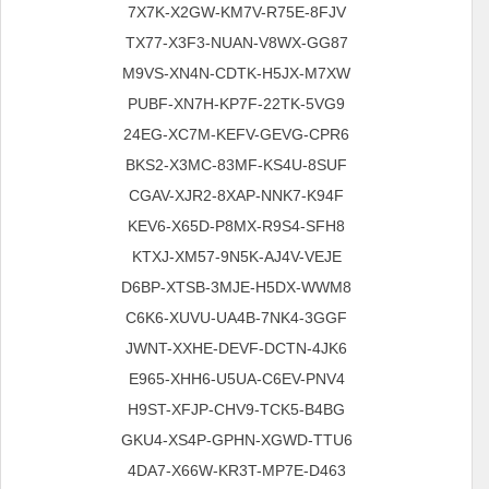
7X7K-X2GW-KM7V-R75E-8FJV
TX77-X3F3-NUAN-V8WX-GG87
M9VS-XN4N-CDTK-H5JX-M7XW
PUBF-XN7H-KP7F-22TK-5VG9
24EG-XC7M-KEFV-GEVG-CPR6
BKS2-X3MC-83MF-KS4U-8SUF
CGAV-XJR2-8XAP-NNK7-K94F
KEV6-X65D-P8MX-R9S4-SFH8
KTXJ-XM57-9N5K-AJ4V-VEJE
D6BP-XTSB-3MJE-H5DX-WWM8
C6K6-XUVU-UA4B-7NK4-3GGF
JWNT-XXHE-DEVF-DCTN-4JK6
E965-XHH6-U5UA-C6EV-PNV4
H9ST-XFJP-CHV9-TCK5-B4BG
GKU4-XS4P-GPHN-XGWD-TTU6
4DA7-X66W-KR3T-MP7E-D463