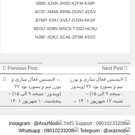
6B85-XJXR-JHSD-K2FM-K38P
AC3F-XM68-RR86-DGN7-6D5V
B7MP-X3A7-XV57-DJVN-KKSP
BDSU-XDB5-MRC9-TSSD-HC9U
HJBF-XDK2-SCA6-2P3M-K92D
راهبری
راهبری
ious
Next
Previous Post
Next Post
post:
post:
نوشته
نوشته
لایسنس فعال سازی و یوزر
← لایسنس فعال سازی و
نیم و پسورد نود ۳۲ (ویندوز
یوزر نیم و پسورد نود ۳۲
: نسخه ۹ الی ۱۵) –
(ویندوز : نسخه ۹ الی ۱۵) –
شنبه،۱۲ شهریور ۱۴۰۱ →
پنجشنبه،۱۰ شهریور ۱۴۰۱