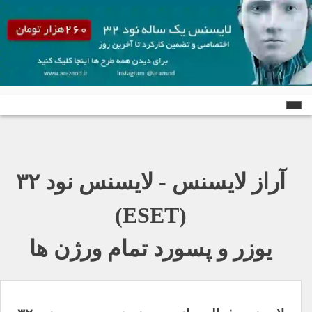
Ski
t
conten
آراز لایسنس - لایسنس نود ٣٢
(ESET)
یوزر و پسورد تمام ورژن ها
راهبری