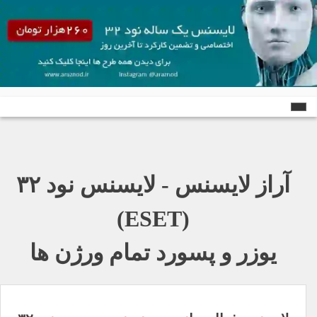
Ski
t
conten
آراز لایسنس - لایسنس نود ٣٢
(ESET)
یوزر و پسورد تمام ورژن ها
راهبری