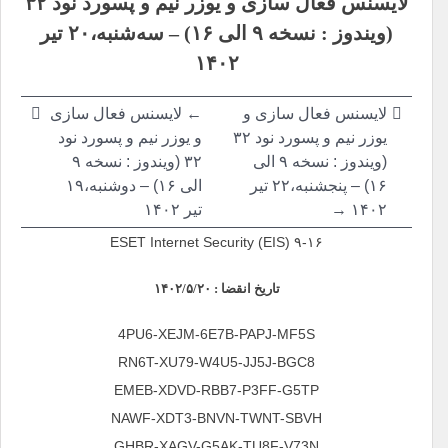
لایسنس فعال سازی و یوزر نیم و پسورد نود ۳۲
نوشته
(ویندوز : نسخه ۹ الی ۱۶) –
سه‌شنبه،۲۰ تیر
۱۴۰۲
لایسنس فعال سازی و
←
لایسنس فعال سازی
یوزر نیم و پسورد نود ۳۲
و یوزر نیم و پسورد نود
(ویندوز : نسخه ۹ الی
۳۲ (ویندوز : نسخه ۹
۱۶) –
پنجشنبه،۲۲ تیر
الی ۱۶) –
دوشنبه،۱۹
۱۴۰۲ →
تیر ۱۴۰۲
ESET Internet Security (EIS) ۹-۱۶
تاریخ انقضا : ۱۴۰۲/۵/۲۰
4PU6-XEJM-6E7B-PAPJ-MF5S
RN6T-XU79-W4U5-JJ5J-BGC8
EMEB-XDVD-RBB7-P3FF-G5TP
NAWF-XDT3-BNVN-TWNT-SBVH
GHBR-XAGV-G5AK-TU8F-V73N