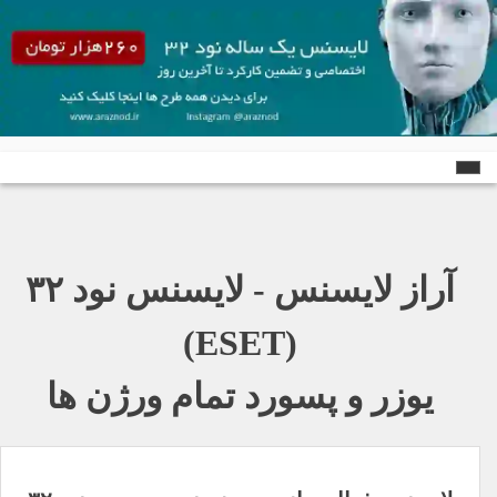
Ski
t
conten
آراز لایسنس - لایسنس نود ٣٢
(ESET)
یوزر و پسورد تمام ورژن ها
راهبری