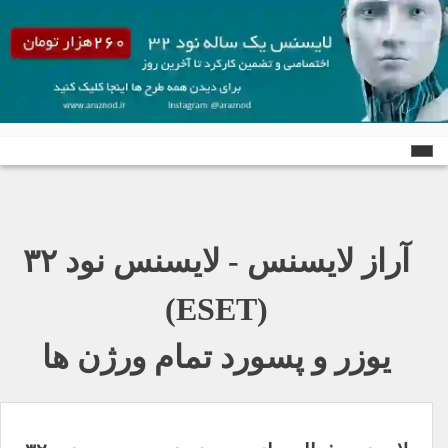
Ski
t
conten
آراز لایسنس - لایسنس نود ٣٢
(ESET)
یوزر و پسورد تمام ورژن ها
راهبری