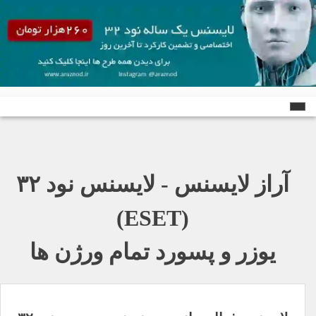
Ski
t
conten
آراز لایسنس - لایسنس نود ٣٢
(ESET)
یوزر و پسورد تمام ورژن ها
راهبری