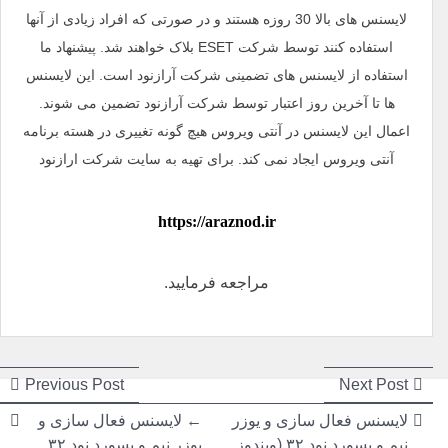
لایسنس های بالا 30 روزه هستند و در صورتی که افراد زیادی از آنها
استفاده کنند توسط شرکت ESET بلاک خواهند شد. پیشنهاد ما
استفاده از لایسنس های تضمینی شرکت آرازنود است. این لایسنس
ها تا آخرین روز اعتبار توسط شرکت آرازنود تضمین می شوند.
اعمال این لایسنس در آنتی ویروس هیچ گونه تغییری در هسته برنامه
آنتی ویروس ایجاد نمی کند. برای تهیه به سایت شرکت ارازنود
https://araznod.ir
مراجعه فرمایید.
راهبری
راهبری
ious
Next
Previous Post
Next Post
post:
post:
نوشته
نوشته
لایسنس فعال سازی و یوزر
←
لایسنس فعال سازی و
نیم و پسورد نود ۳۲ (ویندوز
یوزر نیم و پسورد نود ۳۲