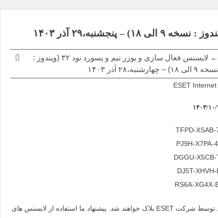
پنجشنبه،۲۹ آذر ۱۴۰۳
←
لایسنس فعال سازی و یوزر نیم و پسورد نود ۳۲ (ویندوز :
نسخه ۹ الی ۱۸) –
چهارشنبه،۲۸ آذر ۱۴۰۳
ESET Internet 
TFPD-XSAB-
PJ9H-X7PA-
DGGU-X5CB-
DJ5T-XHVH-
RS6A-XG4X-
لایسنس های بالا 30 روزه هستند و در صورتی که افراد زیادی از آنها استفاده کنند توسط شرکت ESET بلاک خواهند شد. پیشنهاد ما استفاده از لایسنس های