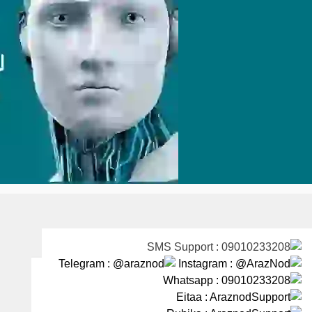
Ski
t
conten