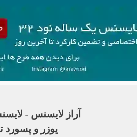
آراز لایسنس - لایسنس نود ٢
یوزر و پسورد ت