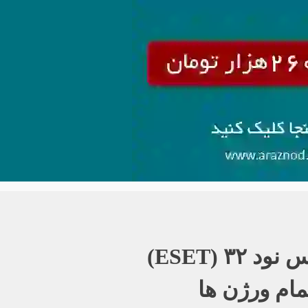
٣ (ESET)
مام ورژن ها