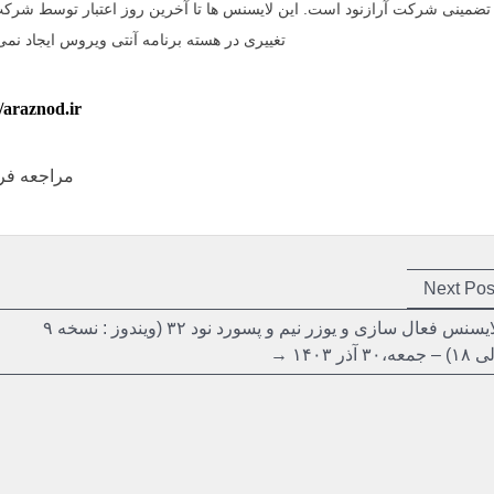
تضمینی شرکت آرازنود است. این لایسنس ها تا آخرین روز اعتبار توسط شرکت
تغییری در هسته برنامه آنتی ویروس ایجاد نمی
//araznod.ir
مراجعه فرم
بری
بری
Next
Next Pos
post:
ته
ته
لایسنس فعال سازی و یوزر نیم و پسورد نود ۳۲ (ویندوز : نسخه ۹
ی ۱۸) –
جمعه،۳۰ آذر ۱۴۰۳ →