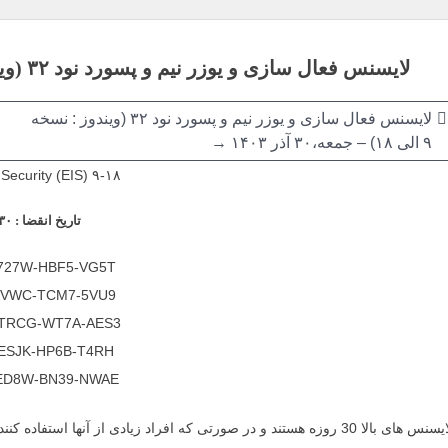
اهبری
لایسنس فعال سازی و یوزر نیم و پسورد نود ۳۲ (ویندوز : نسخه ۹ الی ۱۸) –
وشته
لایسنس فعال سازی و یوزر نیم و پسورد نود ۳۲ (ویندوز : نسخه
۹ الی ۱۸) –
جمعه،۳۰ آذر ۱۴۰۳ →
Security (EIS) ۹-۱۸
تاریخ انقضا : ۱۴۰۳/۱۰/۳۰
727W-HBF5-VG5T
4VWC-TCM7-5VU9
TRCG-WT7A-AES3
ESJK-HP6B-T4RH
ED8W-BN39-NWAE