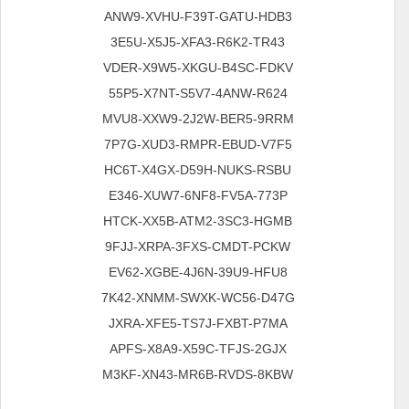
ANW9-XVHU-F39T-GATU-HDB3
3E5U-X5J5-XFA3-R6K2-TR43
VDER-X9W5-XKGU-B4SC-FDKV
55P5-X7NT-S5V7-4ANW-R624
MVU8-XXW9-2J2W-BER5-9RRM
7P7G-XUD3-RMPR-EBUD-V7F5
HC6T-X4GX-D59H-NUKS-RSBU
E346-XUW7-6NF8-FV5A-773P
HTCK-XX5B-ATM2-3SC3-HGMB
9FJJ-XRPA-3FXS-CMDT-PCKW
EV62-XGBE-4J6N-39U9-HFU8
7K42-XNMM-SWXK-WC56-D47G
JXRA-XFE5-TS7J-FXBT-P7MA
APFS-X8A9-X59C-TFJS-2GJX
M3KF-XN43-MR6B-RVDS-8KBW