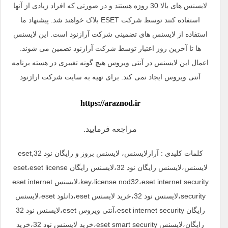
لایسنس های بالا 30 روزه هستند و در صورتی که افراد زیادی از آنها
استفاده کنند توسط شرکت ESET بلاک خواهند شد. پیشنهاد ما
استفاده از لایسنس های تضمینی شرکت آرازنود است. این لایسنس
ها تا آخرین روز اعتبار توسط شرکت آرازنود تضمین می شوند.
اعمال این لایسنس در آنتی ویروس هیچ گونه تغییری در هسته برنامه
آنتی ویروس ایجاد نمی کند. برای تهیه به سایت شرکت ارازنود
https://araznod.ir
مراجعه فرمایید.
کلمات کلیدی : آرازلایسنس، لایسنس بروز و رایگان نود 32,eset
لایسنس،لایسنس رایگان نود 32،لایسنس رایگان eset،eset license
key،license nod32،eset internet security،لایسنس eset internet
security،لایسنس نود 32،خرید لایسنس eset،دانلود eset،لایسنس
رایگان eset internet security،آنتی ویروس eset،لایسنس نود 32
رایگان،لایسنس eset smart security،خرید لایسنس نود 32،خرید