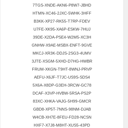
7TGS-XNDE-AKN6-P8W7-JBHD
HTMN-XC46-2JXC-5WHK-3HFF
B3KK-XP27-RK55-T7RP-FDEV
U7FE-XK95-XA6P-ESKW-7HUJ
39DE-X2DA-PSE4-W2M5-XC3H
GNHW-X9AE-MSBX-ENFT-9GVE
MKCJ-XR3K-DDJS-2SG3-4UMV
3JTE-XSGM-5XHD-D7HG-HWBR
FRUM-XKGN-T9HT-8WNJ-PRVP
AEFU-X6JF-T7JC-US9S-SDS4
5X6A-X8DP-G3EH-3RCW-GC78
DCAF-X3VP-HVBW-5RSA-PS2P
83XC-XHKA-VAJG-5H99-GMCR
GBD8-XP5T-7NNS-98NM-DJAB
W4CB-XH7E-8FEU-FD28-NCSN
HXF7-X7J8-M8HT-XUS5-43PD