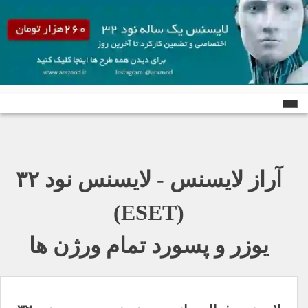
Ski
t
conten
آراز لایسنس - لایسنس نود ٣٢
(ESET)
یوزر و پسورد تمام ورژن ها
راهبری