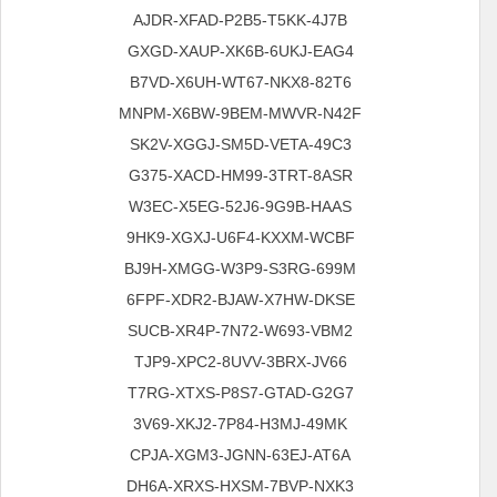
AJDR-XFAD-P2B5-T5KK-4J7B
GXGD-XAUP-XK6B-6UKJ-EAG4
B7VD-X6UH-WT67-NKX8-82T6
MNPM-X6BW-9BEM-MWVR-N42F
SK2V-XGGJ-SM5D-VETA-49C3
G375-XACD-HM99-3TRT-8ASR
W3EC-X5EG-52J6-9G9B-HAAS
9HK9-XGXJ-U6F4-KXXM-WCBF
BJ9H-XMGG-W3P9-S3RG-699M
6FPF-XDR2-BJAW-X7HW-DKSE
SUCB-XR4P-7N72-W693-VBM2
TJP9-XPC2-8UVV-3BRX-JV66
T7RG-XTXS-P8S7-GTAD-G2G7
3V69-XKJ2-7P84-H3MJ-49MK
CPJA-XGM3-JGNN-63EJ-AT6A
DH6A-XRXS-HXSM-7BVP-NXK3