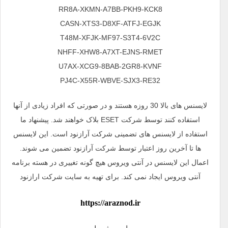
RR8A-XKMN-A7BB-PKH9-KCK8
CASN-XTS3-D8XF-ATFJ-EGJK
T48M-XFJK-MF97-S3T4-6V2C
NHFF-XHW8-A7XT-EJNS-RMET
U7AX-XCG9-8BAB-2GR8-KVNF
PJ4C-X55R-WBVE-SJX3-RE32
لایسنس های بالا 30 روزه هستند و در صورتی که افراد زیادی از آنها
استفاده کنند توسط شرکت ESET بلاک خواهند شد. پیشنهاد ما
استفاده از لایسنس های تضمینی شرکت آرازنود است. این لایسنس
ها تا آخرین روز اعتبار توسط شرکت آرازنود تضمین می شوند.
اعمال این لایسنس در آنتی ویروس هیچ گونه تغییری در هسته برنامه
آنتی ویروس ایجاد نمی کند. برای تهیه به سایت شرکت ارازنود
https://araznod.ir