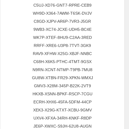
C5UJ-XD76-GNT7-RPRE-CEB9
WH9D-X364-7AWM-T6SK-DVJV
C8GD-XJPV-AR6P-7VR3-J5GR
9WB3-XC74-JCXE-UDH5-BC4E
WK7P-XTEF-8HU9-C2AA-3RED
RRFF-XRE6-U3P8-7TVT-3GK9
RAV9-XFHW-X25G-XBJF-NNBC
C68H-X6K5-PTHC-4TMT-9GSX
N9RN-XCNT-NTMP-T9PB-7MU8
GU8W-XTBN-FR29-XPKN-WMXJ
GMV3-X28M-345P-B22K-2VT9
HKXB-XSNN-BPKF-RSCP-7CGU
ECRH-XHX6-45FA-5DFM-44CP
XEK3-X29G-KTXT-XCBU-9GMV
UXV4-XFXA-34RH-KNKF-R8DP
JE6P-XWXC-S9JH-62U8-AUGN