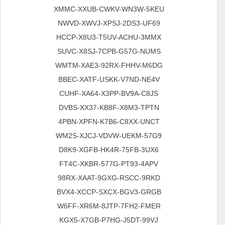
XMMC-XXUB-CWKV-WN3W-5KEU
NWVD-XWVJ-XPSJ-2DS3-UF69
HCCP-X8U3-T5UV-ACHU-3MMX
SUVC-X8SJ-7CPB-G57G-NUMS
WMTM-XAE3-92RX-FHHV-M6DG
BBEC-XATF-USKK-V7ND-NE4V
CUHF-XA64-X3PP-BV9A-C8JS
DVBS-XX37-KB8F-X8M3-TPTN
4PBN-XPFN-K7B6-C8XX-UNCT
WM2S-XJCJ-VDVW-UEKM-57G9
D8K9-XGFB-HK4R-75FB-3UX6
FT4C-XKBR-577G-PT93-4APV
98RX-XAAT-9GXG-RSCC-9RKD
BVX4-XCCP-SXCX-BGV3-GRGB
W6FF-XR6M-8JTP-7FH2-FMER
KGX5-X7GB-P7HG-J5DT-99VJ