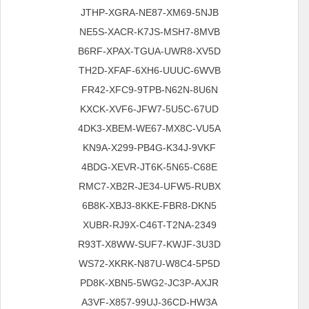
JTHP-XGRA-NE87-XM69-5NJB
NE5S-XACR-K7JS-MSH7-8MVB
B6RF-XPAX-TGUA-UWR8-XV5D
TH2D-XFAF-6XH6-UUUC-6WVB
FR42-XFC9-9TPB-N62N-8U6N
KXCK-XVF6-JFW7-5U5C-67UD
4DK3-XBEM-WE67-MX8C-VU5A
KN9A-X299-PB4G-K34J-9VKF
4BDG-XEVR-JT6K-5N65-C68E
RMC7-XB2R-JE34-UFW5-RUBX
6B8K-XBJ3-8KKE-FBR8-DKN5
2349-XUBR-RJ9X-C46T-T2NA
R93T-X8WW-SUF7-KWJF-3U3D
WS72-XKRK-N87U-W8C4-5P5D
PD8K-XBN5-5WG2-JC3P-AXJR
A3VF-X857-99UJ-36CD-HW3A