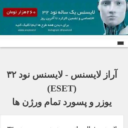
Ski
t
conten
آراز لایسنس - لایسنس نود ٣٢
(ESET)
یوزر و پسورد تمام ورژن ها
راهبری