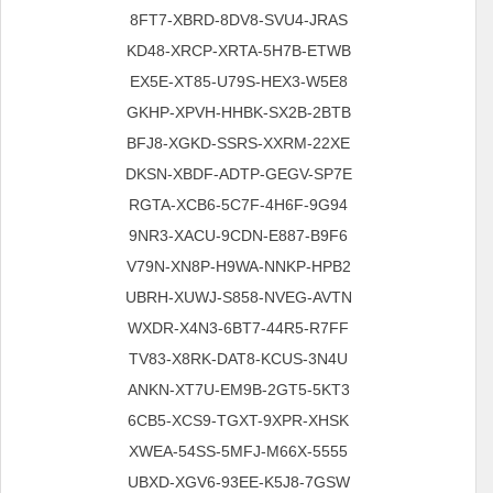
8FT7-XBRD-8DV8-SVU4-JRAS
KD48-XRCP-XRTA-5H7B-ETWB
EX5E-XT85-U79S-HEX3-W5E8
GKHP-XPVH-HHBK-SX2B-2BTB
BFJ8-XGKD-SSRS-XXRM-22XE
DKSN-XBDF-ADTP-GEGV-SP7E
RGTA-XCB6-5C7F-4H6F-9G94
9NR3-XACU-9CDN-E887-B9F6
V79N-XN8P-H9WA-NNKP-HPB2
UBRH-XUWJ-S858-NVEG-AVTN
WXDR-X4N3-6BT7-44R5-R7FF
TV83-X8RK-DAT8-KCUS-3N4U
ANKN-XT7U-EM9B-2GT5-5KT3
6CB5-XCS9-TGXT-9XPR-XHSK
5555-XWEA-54SS-5MFJ-M66X
UBXD-XGV6-93EE-K5J8-7GSW