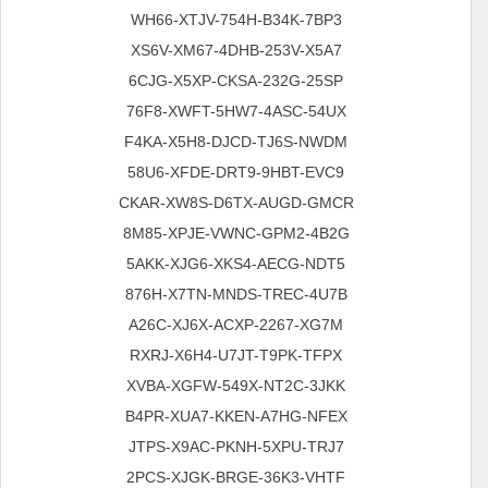
WH66-XTJV-754H-B34K-7BP3
XS6V-XM67-4DHB-253V-X5A7
6CJG-X5XP-CKSA-232G-25SP
76F8-XWFT-5HW7-4ASC-54UX
F4KA-X5H8-DJCD-TJ6S-NWDM
58U6-XFDE-DRT9-9HBT-EVC9
CKAR-XW8S-D6TX-AUGD-GMCR
8M85-XPJE-VWNC-GPM2-4B2G
5AKK-XJG6-XKS4-AECG-NDT5
876H-X7TN-MNDS-TREC-4U7B
A26C-XJ6X-ACXP-2267-XG7M
RXRJ-X6H4-U7JT-T9PK-TFPX
XVBA-XGFW-549X-NT2C-3JKK
B4PR-XUA7-KKEN-A7HG-NFEX
JTPS-X9AC-PKNH-5XPU-TRJ7
2PCS-XJGK-BRGE-36K3-VHTF