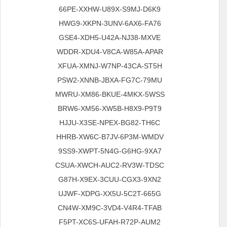
66PE-XXHW-U89X-S9MJ-D6K9
HWG9-XKPN-3UNV-6AX6-FA76
GSE4-XDH5-U42A-NJ38-MXVE
WDDR-XDU4-V8CA-W85A-APAR
XFUA-XMNJ-W7NP-43CA-ST5H
PSW2-XNNB-JBXA-FG7C-79MU
MWRU-XM86-BKUE-4MKX-5WSS
BRW6-XM56-XW5B-H8X9-P9T9
HJJU-X3SE-NPEX-BG82-TH6C
HHRB-XW6C-B7JV-6P3M-WMDV
9SS9-XWPT-5N4G-G6HG-9XA7
CSUA-XWCH-AUC2-RV3W-TDSC
G87H-X9EX-3CUU-CGX3-9XN2
UJWF-XDPG-XX5U-5C2T-665G
CN4W-XM9C-3VD4-V4R4-TFAB
F5PT-XC6S-UFAH-R72P-AUM2