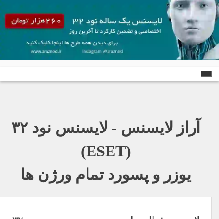
Ski
t
conten
آراز لایسنس - لایسنس نود ٣٢
(ESET)
یوزر و پسورد تمام ورژن ها
راهبری