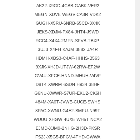
AK22-X9GD-4CBB-GABK-VER2
MEGN-XDVE-WEGV-CA8R-VDK2
GUGH-X5RU-6NRB-65CD-3X4K
JEKS-XDJM-PX84-JHT4-J9WD
9CC4-X4X4-2MFN-SFVB-TBXP
3UJ3-X4FH-KAJM-3882-JA4R
HDMH-XBS3-C4AF-HHHS-B563
9XJK-XHJD-UTJW-62RW-EF2W
GV4U-XFCE-HNND-MHUH-V4VF
D8T4-XWRM-6SDN-H934-38HF
G6NU-XWWR-S7UR-EKU2-CK6H
484M-XA6T-JVWE-CUCE-SWHS
8PAC-XWNU-G4E2-SMFU-N99T
WUUU-XHGW-4UXE-WH5T-NCA2
EJMD-XJM9-2NHG-2H3D-PKSR
FS2J-X5G5-BFGV-4THD-GWWA