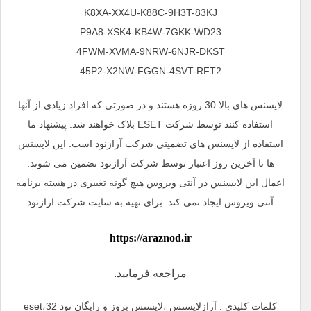
K8XA-XX4U-K88C-9H3T-83KJ
P9A8-XSK4-KB4W-7GKK-WD23
4FWM-XVMA-9NRW-6NJR-DKST
45P2-X2NW-FGGN-4SVT-RFT2
لایسنس های بالا 30 روزه هستند و در صورتی که افراد زیادی از آنها
استفاده کنند توسط شرکت ESET بلاک خواهند شد. پیشنهاد ما
استفاده از لایسنس های تضمینی شرکت آرازنود است. این لایسنس
ها تا آخرین روز اعتبار توسط شرکت آرازنود تضمین می شوند.
اعمال این لایسنس در آنتی ویروس هیچ گونه تغییری در هسته برنامه
آنتی ویروس ایجاد نمی کند. برای تهیه به سایت شرکت ارازنود
https://araznod.ir
مراجعه فرمایید.
کلمات کلیدی : آرازلایسنس ،لایسنس بروز و رایگان نود 32،eset