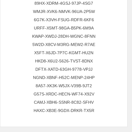
89HX-XDRM-4GSJ-97JP-4SG7
WMJR-XVK6-NMVK-96UA-2P5W
6G7K-X3VH-FSUG-RDFR-6KF6
URFF-X5MT-98GA-B5PK-6M9A
KWAP-XWDJ-28DH-WGNC-8FNN
5W2D-X8CV-M3RG-MEW2-R7AE
X5FT-X6JD-7P7C-KGMT-HU2N
HKD8-X6U2-5626-TVST-8DNX
DFTX-XATD-63GH-9778-VPJJ
NGND-XBNF-H52C-MENP-24HP
8A57-XK3K-W5JX-V39B-9JT2
G57S-XRDC-HECN-WF74-X92V
CAMJ-XBH6-SSNR-8C82-SFHV
HAXC-XB3E-9GDX-DRKR-TX5R