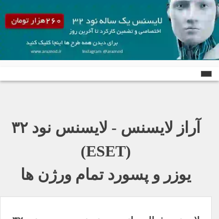
Ski
t
conten
آراز لایسنس - لایسنس نود ٣٢
(ESET)
یوزر و پسورد تمام ورژن ها
راهبری