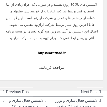
لایسنس های بالا 30 روزه هستند و در صورتی که افراد زیادی از آنها
استفاده کنند توسط شرکت ESET بلاک خواهند شد. پیشنهاد ما
استفاده از لایسنس های تضمینی شرکت آرازنود است. این لایسنس
ها تا آخرین روز اعتبار توسط شرکت آرازنود تضمین می شوند.
اعمال این لایسنس در آنتی ویروس هیچ گونه تغییری در هسته برنامه
آنتی ویروس ایجاد نمی کند. برای تهیه به سایت شرکت ارازنود
https://araznod.ir
مراجعه فرمایید.
راهبری
راهبری
ious
Next
Previous Post
Next Post
post:
post:
نوشته
نوشته
لایسنس فعال سازی و یوزر
←
لایسنس فعال سازی و
نیم و پسورد نود ۳۲ (ویندوز
یوزر نیم و پسورد نود ۳۲