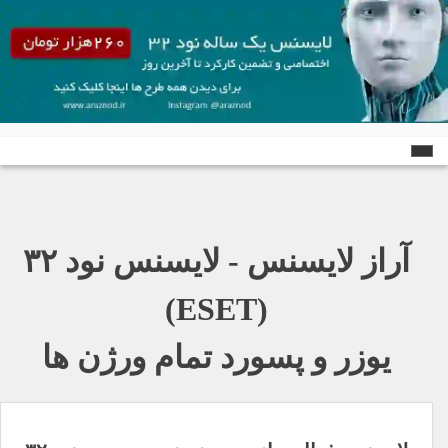
Ski
t
conten
آراز لایسنس - لایسنس نود ٣٢
(ESET)
یوزر و پسورد تمام ورژن ها
راهبری