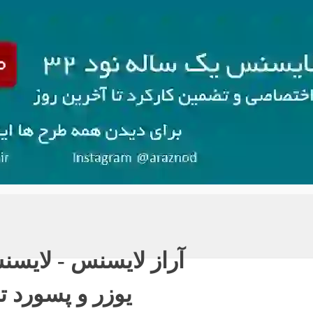
آراز لایسنس - لایسنس نود ٢
یوزر و پسورد ت