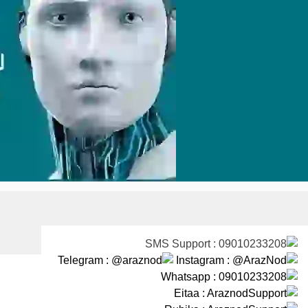
Ski
t
conten