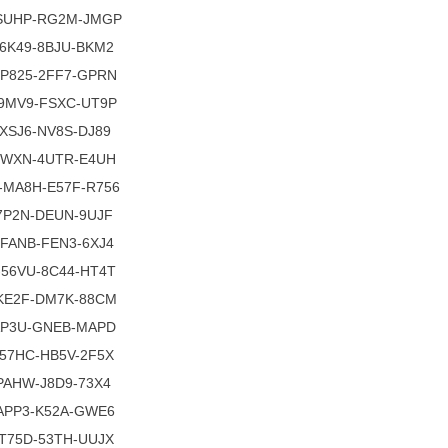
SUHP-RG2M-JMGP
6K49-8BJU-BKM2
P825-2FF7-GPRN
9MV9-FSXC-UT9P
XSJ6-NV8S-DJ89
EWXN-4UTR-E4UH
MA8H-E57F-R756
7P2N-DEUN-9UJF
FANB-FEN3-6XJ4
56VU-8C44-HT4T
KE2F-DM7K-88CM
AP3U-GNEB-MAPD
57HC-HB5V-2F5X
PAHW-J8D9-73X4
APP3-K52A-GWE6
T75D-53TH-UUJX