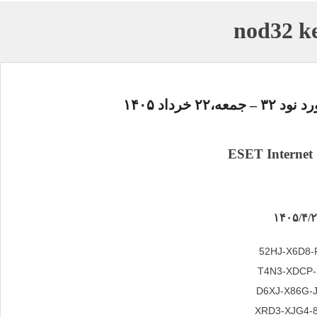
nod32 k
ود ۳۲ –
جمعه،۲۲ خرداد ۱۴۰۵
ESET Internet 
52HJ-X6D8-
T4N3-XDCP-
D6XJ-X86G-
XRD3-XJG4-