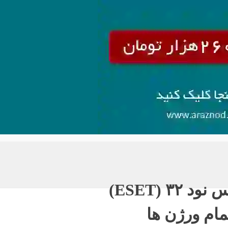
٣ (ESET)
مام ورژن ها