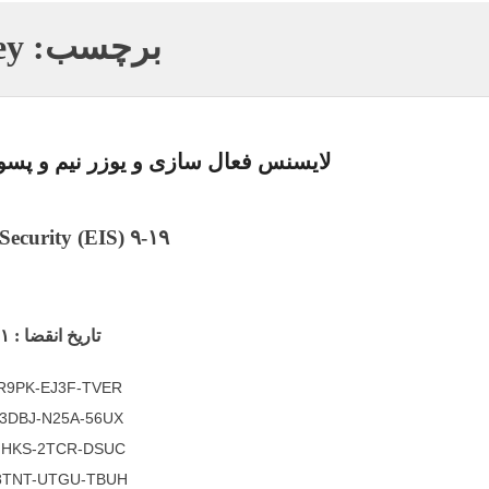
برچسب:
ey
لایسنس فعال سازی و یوزر نیم و پسورد ن
Security (EIS) ۹-۱۹
تاریخ انقضا : ۱۴۰۵/۴/۲۱
R9PK-EJ3F-TVER
3DBJ-N25A-56UX
JHKS-2TCR-DSUC
8TNT-UTGU-TBUH