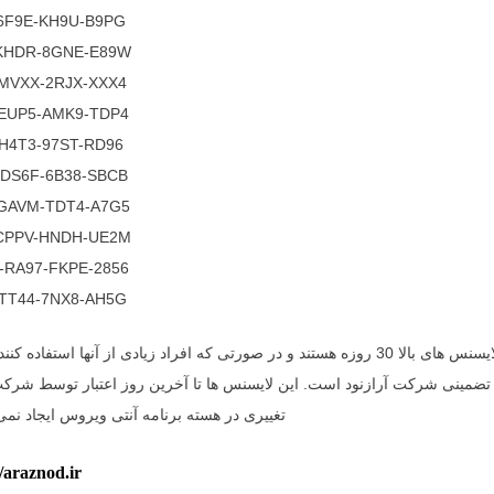
6F9E-KH9U-B9PG
KHDR-8GNE-E89W
MVXX-2RJX-XXX4
EUP5-AMK9-TDP4
H4T3-97ST-RD96
DS6F-6B38-SBCB
GAVM-TDT4-A7G5
CPPV-HNDH-UE2M
2856-X8RJ-MWRW-RA97-FKPE
TT44-7NX8-AH5G
تضمینی شرکت آرازنود است. این لایسنس ها تا آخرین روز اعتبار توسط شرکت
تغییری در هسته برنامه آنتی ویروس ایجاد نمی
//araznod.ir