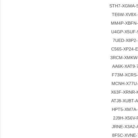
STH7-XGMA-
TE6W-XV8X-
MM4P-XBFN-
U4GP-X5UF-
7UED-X8P2-
C565-XP24-
3RCM-XMKW-
AA6K-XAT9-
F73M-XCRS-
MCNH-X77U-
X63F-XRNR-
ATJ8-XUBT-
HPT5-XM7A-
2J9H-X56V-
JRNE-X3A2-
8F5C-XVNE-