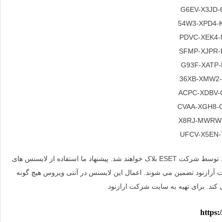
G6EV-X3JD-
54W3-XPD4-
PDVC-XEK4-
SFMP-XJPR-
G93F-XATP-
36XB-XMW2-
ACPC-XDBV-
CVAA-XGH8-
UFCV-X5EN-
لایسنس های بالا 30 روزه هستند و در صورتی که افراد زیادی از آنها استفاده کنند توسط شرکت ESET بلاک خواهند شد. پیشنهاد ما استفاده از لایسنس های
 آرازنود تضمین می شوند. اعمال این لایسنس در آنتی ویروس هیچ گونه
 کند. برای تهیه به سایت شرکت ارازنود
https: